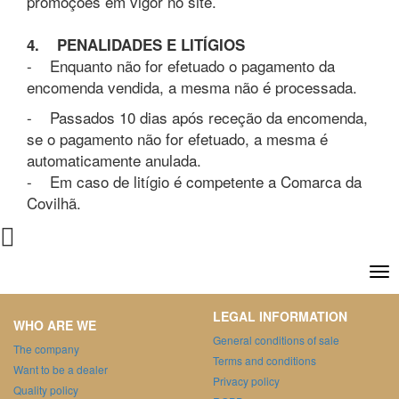
promoções em vigor no site.
4. PENALIDADES E LITÍGIOS
- Enquanto não for efetuado o pagamento da
encomenda vendida, a mesma não é processada.
- Passados 10 dias após receção da encomenda,
se o pagamento não for efetuado, a mesma é
automaticamente anulada.
- Em caso de litígio é competente a Comarca da
Covilhã.
LEGAL INFORMATION
WHO ARE WE
General conditions of sale
The company
Terms and conditions
Want to be a dealer
Privacy policy
Quality policy