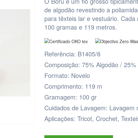
O Boru é um fio grosso tipicament
de algodão revestindo a poliamid
para têxteis lar e vestuário. Ca
100 gramas e 119 metros.
Referência:
B1405/8
Composição:
75% Algodão / 25% 
Formato:
Novelo
Comprimento:
119 m
Gramagem:
100 gr
Cuidados de Lavagem
: Lavagem 
Aplicações
: Tricot, Crochet, Texte