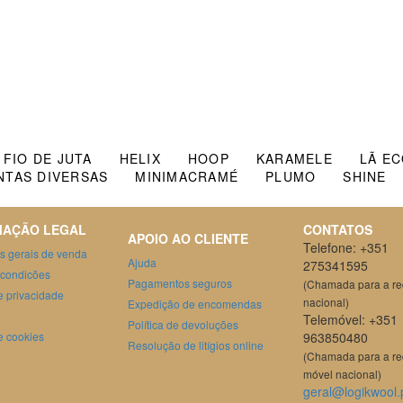
FIO DE JUTA
HELIX
HOOP
KARAMELE
LÃ E
NTAS DIVERSAS
MINIMACRAMÉ
PLUMO
SHINE
MAÇÃO LEGAL
CONTATOS
APOIO AO CLIENTE
Telefone: +351
s gerais de venda
Ajuda
275341595
 condicões
Pagamentos seguros
(Chamada para a red
de privacidade
nacional)
Expedição de encomendas
Telemóvel: +351
Política de devoluções
de cookies
963850480
Resolução de litígios online
(Chamada para a r
móvel nacional)
geral@logikwool.