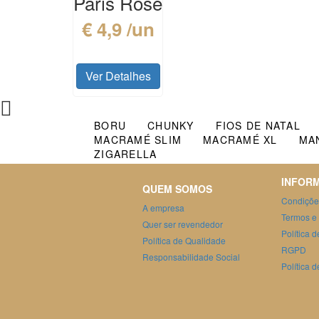
Paris Rose
€ 4,9 /un
Ver Detalhes
BORU
CHUNKY
FIOS DE NATAL
MACRAMÉ SLIM
MACRAMÉ XL
MA
ZIGARELLA
INFOR
QUEM SOMOS
Condiçõe
A empresa
Termos e
Quer ser revendedor
Política 
Política de Qualidade
RGPD
Responsabilidade Social
Política 