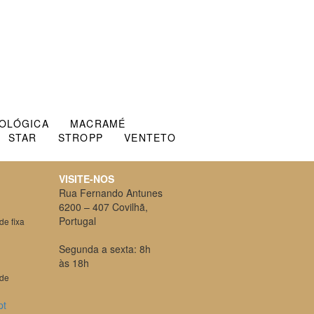
COLÓGICA
MACRAMÉ
STAR
STROPP
VENTETO
VISITE-NOS
Rua Fernando Antunes
6200 – 407 Covilhã,
Portugal
e fixa
Segunda a sexta: 8h
às 18h
ede
pt