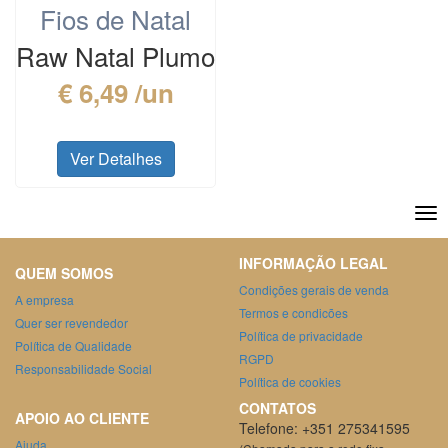
Fios de Natal
Raw Natal Plumo
€ 6,49 /un
Ver Detalhes
INFORMAÇÃO LEGAL
QUEM SOMOS
Condições gerais de venda
A empresa
Termos e condicões
Quer ser revendedor
Política de privacidade
Política de Qualidade
RGPD
Responsabilidade Social
Política de cookies
CONTATOS
APOIO AO CLIENTE
Telefone: +351 275341595
Ajuda